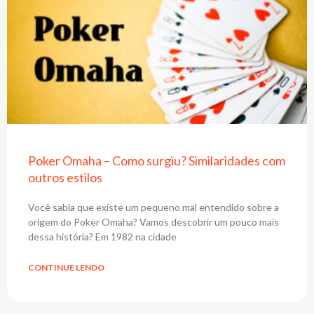
Poker Omaha – Como surgiu? Similaridades com
outros estilos
Você sabia que existe um pequeno mal entendido sobre a
origem do Poker Omaha? Vamos descobrir um pouco mais
dessa história? Em 1982 na cidade
CONTINUE LENDO